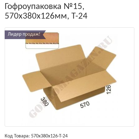
Гофроупаковка №15,
570х380х126мм, Т-24
Лидер продаж!
Код Товара:
570х380х126-Т-24