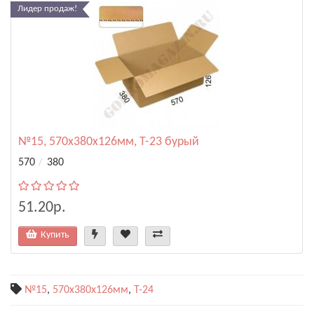
Лидер продаж!
№15, 570х380х126мм, Т-23 бурый
570
380
51.20р.
Купить
№15
,
570х380х126мм
,
Т-24